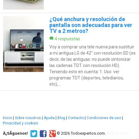
¿Qué anchura y resolución de
pantalla son adecuadas para ver
TV a 2 metros?
4 respuestas
Voy a comprar una tele nueva para sustituir
a mi antigua LG de 42" con resolución SD (es
decir, de las antiguas: no puede sintonizar
las cadenas TDT con resolución HD).
Teniendo esto en cuenta: 1. Uso: ver
programas TDT (deportes, telediarios,
etc),...
Inicio
|
Sobre nosotros
|
Ayuda
|
Blog
|
Contacto
|
Condiciones de uso
|
Privacidad y cookies
Â¡SÃ­guenos!
© 2026 Todoexpertos.com.
v4.2.51120.1