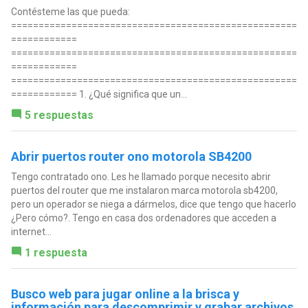
Contésteme las que pueda:
====================================================
============
====================================================
============
====================================================
============ 1. ¿Qué significa que un...
5 respuestas
Abrir puertos router ono motorola SB4200
Tengo contratado ono. Les he llamado porque necesito abrir
puertos del router que me instalaron marca motorola sb4200,
pero un operador se niega a dármelos, dice que tengo que hacerlo
¿Pero cómo?. Tengo en casa dos ordenadores que acceden a
internet...
1 respuesta
Busco web para jugar online a la brisca y
información para descomprimir y grabar archivos