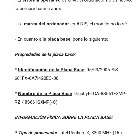
- El
sistema operativo
es el XP, el ordenador no es nuevo,
lo compré hace 6 años.
- La
marca del ordenador
es AIRIS, el modelo no lo sé.
- En cuanto a la
placa base
, pone lo siguiente:
Propiedades de la placa base:
*
Identificación de la Placa Base
: 05/03/2005-SiS-
661FX-6A7I4G0EC-00
*
Nombre de la Placa Base
: Gigabyte GA-8S661FXMP-
RZ / 8S661GXMP(-C)
INFORMACIÓN FÍSICA SOBRE LA PLACA BASE:
* Tipo de procesador:
Intel Pentium 4, 3200 MHz (16 x