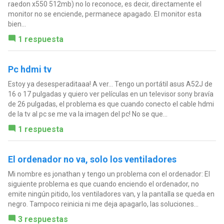
raedon x550 512mb) no lo reconoce, es decir, directamente el
monitor no se enciende, permanece apagado. El monitor esta
bien...
1 respuesta
Pc hdmi tv
Estoy ya desesperaditaaa! A ver... Tengo un portátil asus A52J de
16 o 17 pulgadas y quiero ver películas en un televisor sony bravía
de 26 pulgadas, el problema es que cuando conecto el cable hdmi
de la tv al pc se me va la imagen del pc! No se que...
1 respuesta
El ordenador no va, solo los ventiladores
Mi nombre es jonathan y tengo un problema con el ordenador: El
siguiente problema es que cuando enciendo el ordenador, no
emite ningún pitido, los ventiladores van, y la pantalla se queda en
negro. Tampoco reinicia ni me deja apagarlo, las soluciones...
3 respuestas