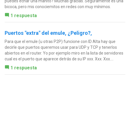
puedes echar una manito? Muchas gracias. Seguramente es una
bicoca, pero mis conociemitos en redes con muy mínimos.
1 respuesta
Puertos "extra" del emule, ¿Peligro?,
Para que el emule (u otras P2P) funcione con ID Alta hay que
decirle que puertos queremos usar para UDP y TCP y tenerlos
abiertos en el router. Yo por ejemplo miro en la lista de servidores
cual es el puerto que aparece detrás de su IP xxx. Xxx. Xxx....
1 respuesta