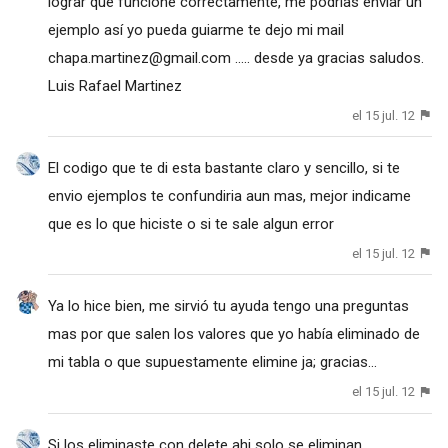
lograr que funcione correctamente, me podrías enviar un
ejemplo así yo pueda guiarme te dejo mi mail
chapa.martinez@gmail.com
..... desde ya gracias saludos.
Luis Rafael Martinez
el 15 jul. 12
El codigo que te di esta bastante claro y sencillo, si te
envio ejemplos te confundiria aun mas, mejor indicame
que es lo que hiciste o si te sale algun error
el 15 jul. 12
Ya lo hice bien, me sirvió tu ayuda tengo una preguntas
mas por que salen los valores que yo había eliminado de
mi tabla o que supuestamente elimine ja; gracias...
el 15 jul. 12
Si los eliminaste con delete ahi solo se eliminan