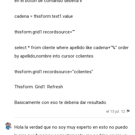
en el boton de comando deberia ir
cadena = thisform.text1.value
thisform.grid1.recordsource=""
select * from cliente where apellido like cadena+"%" order
by apellido,nombre into cursor cclientes
thisform.grid1.recordsource="cclientes"
Thisform. Grid1. Refresh
Basicamente con eso te deberia dar resultado.
el 15 jul. 12
Hola la verdad que no soy muy experto en esto no puedo