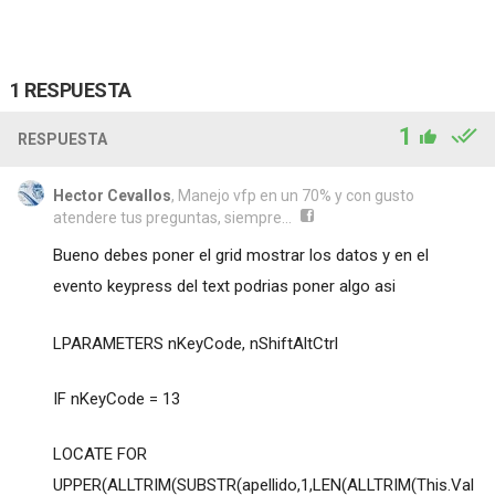
1 RESPUESTA
1
RESPUESTA
Hector Cevallos
, Manejo vfp en un 70% y con gusto
atendere tus preguntas, siempre...
Bueno debes poner el grid mostrar los datos y en el
evento keypress del text podrias poner algo asi
LPARAMETERS nKeyCode, nShiftAltCtrl
IF nKeyCode = 13
LOCATE FOR
UPPER(ALLTRIM(SUBSTR(apellido,1,LEN(ALLTRIM(This.Val