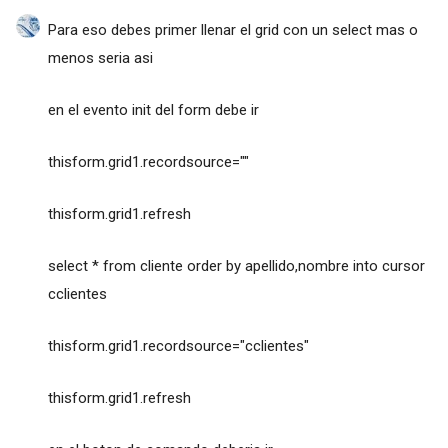
Para eso debes primer llenar el grid con un select mas o
menos seria asi
en el evento init del form debe ir
thisform.grid1.recordsource=""
thisform.grid1.refresh
select * from cliente order by apellido,nombre into cursor
cclientes
thisform.grid1.recordsource="cclientes"
thisform.grid1.refresh