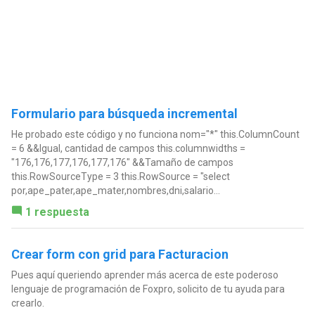
Formulario para búsqueda incremental
He probado este código y no funciona nom="*" this.ColumnCount
= 6 &&Igual, cantidad de campos this.columnwidths =
"176,176,177,176,177,176" &&Tamaño de campos
this.RowSourceType = 3 this.RowSource = "select
por,ape_pater,ape_mater,nombres,dni,salario...
1 respuesta
Crear form con grid para Facturacion
Pues aquí queriendo aprender más acerca de este poderoso
lenguaje de programación de Foxpro, solicito de tu ayuda para
crearlo.