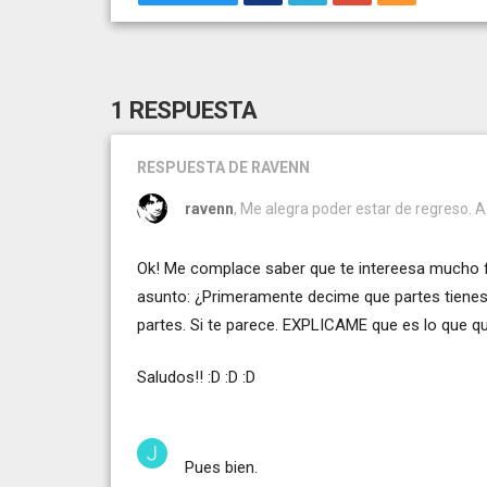
1 RESPUESTA
RESPUESTA
DE RAVENN
ravenn
, Me alegra poder estar de regreso. A 
Ok! Me complace saber que te intereesa mucho 
asunto: ¿Primeramente decime que partes tiene
partes. Si te parece. EXPLICAME que es lo que qu
Saludos!! :D :D :D
Pues bien.