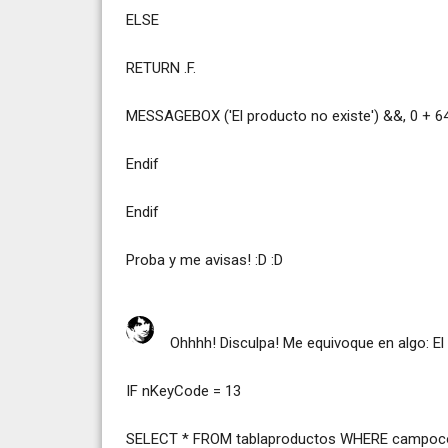
ELSE
RETURN .F.
MESSAGEBOX ('El producto no existe') &&, 0 + 6
Endif
Endif
Proba y me avisas! :D :D
Ohhhh! Disculpa! Me equivoque en algo: El 
IF nKeyCode = 13
SELECT * FROM tablaproductos WHERE campoco