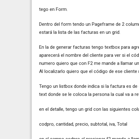
tego en Form.
Dentro del form tendo un Pageframe de 2 column
estará la lista de las facturas en un grid.
En la de generar facturas tengo textbox para agre
aparecerá el nombre del cliente para ver si el cód
numero quiero que con F2 me mande a llamar un 
Al localizarlo quiero que el código de ese cliente
Tengo un listbox donde indica si la factura es d
text donde se le coloca la persona la cual va a r
en el detalle, tengo un grid con las siguientes c
codpro, cantidad, precio, subtotal, iva, Total
en el campo codpro al presionar f2 mando a llam