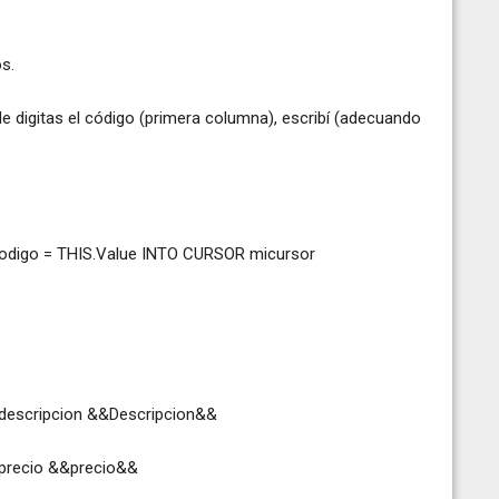
s.
 digitas el código (primera columna), escribí (adecuando
digo = THIS.Value INTO CURSOR micursor
.descripcion &&Descripcion&&
.precio &&precio&&