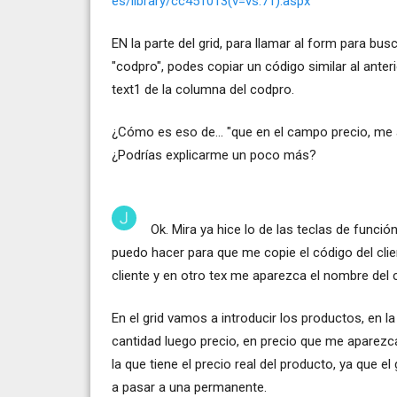
es/library/cc451013(v=vs.71).aspx
EN la parte del grid, para llamar al form para b
"codpro", podes copiar un código similar al anter
text1 de la columna del codpro.
¿Cómo es eso de... "que en el campo precio, me a
¿Podrías explicarme un poco más?
Ok. Mira ya hice lo de las teclas de funci
puedo hacer para que me copie el código del clie
cliente y en otro tex me aparezca el nombre del c
En el grid vamos a introducir los productos, en l
cantidad luego precio, en precio que me aparezca
la que tiene el precio real del producto, ya que e
a pasar a una permanente.