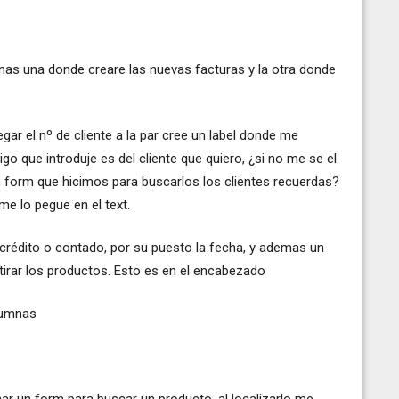
as una donde creare las nuevas facturas y la otra donde
gar el nº de cliente a la par cree un label donde me
igo que introduje es del cliente que quiero, ¿si no me se el
form que hicimos para buscarlos los clientes recuerdas?
 me lo pegue en el text.
e crédito o contado, por su puesto la fecha, y ademas un
etirar los productos. Esto es en el encabezado
olumnas
ar un form para buscar un producto, al localizarlo me