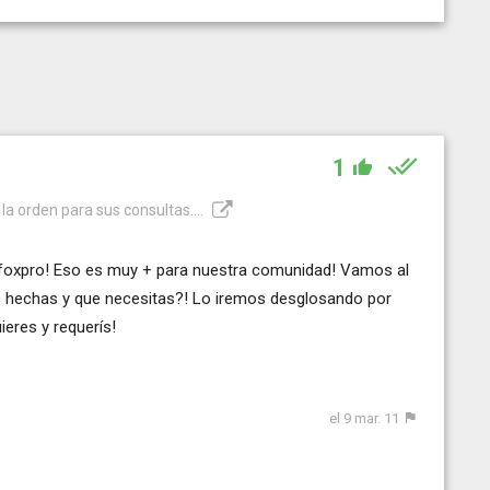
1
la orden para sus consultas....
foxpro! Eso es muy + para nuestra comunidad! Vamos al
s hechas y que necesitas?! Lo iremos desglosando por
ieres y requerís!
el 9 mar. 11