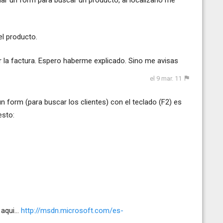
el producto.
a factura. Espero haberme explicado. Sino me avisas
el 9 mar. 11
un form (para buscar los clientes) con el teclado (F2) es
esto:
aqui...
http://msdn.microsoft.com/es-