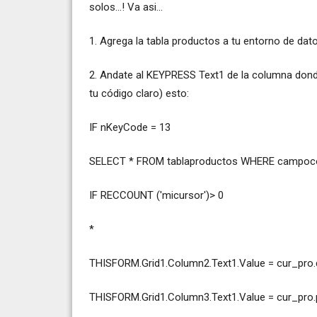
solos...! Va asi...
1. Agrega la tabla productos a tu entorno de dato
2. Andate al KEYPRESS Text1 de la columna donde
tu código claro) esto:
IF nKeyCode = 13
SELECT * FROM tablaproductos WHERE campoco
IF RECCOUNT ('micursor')> 0
*
THISFORM.Grid1.Column2.Text1.Value = cur_pro
THISFORM.Grid1.Column3.Text1.Value = cur_pro