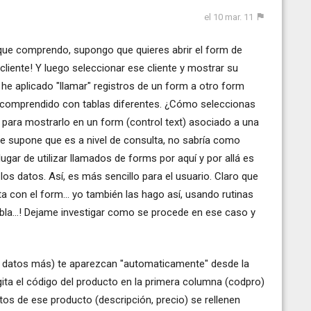
el 10 mar. 11
 que comprendo, supongo que quieres abrir el form de
cliente! Y luego seleccionar ese cliente y mostrar su
 he aplicado "llamar" registros de un form a otro form
 comprendido con tablas diferentes. ¿Cómo seleccionas
 para mostrarlo en un form (control text) asociado a una
 se supone que es a nivel de consulta, no sabría como
gar de utilizar llamados de forms por aquí y por allá es
os datos. Así, es más sencillo para el usuario. Claro que
ta con el form... yo también las hago así, usando rutinas
abla...! Dejame investigar como se procede en ese caso y
ros datos más) te aparezcan "automaticamente" desde la
gita el código del producto en la primera columna (codpro)
atos de ese producto (descripción, precio) se rellenen