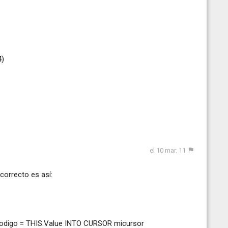
4)
el 10 mar. 11
correcto es así:
digo = THIS.Value INTO CURSOR micursor