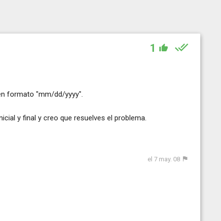
1
en formato "mm/dd/yyyy".
icial y final y creo que resuelves el problema.
el 7 may. 08