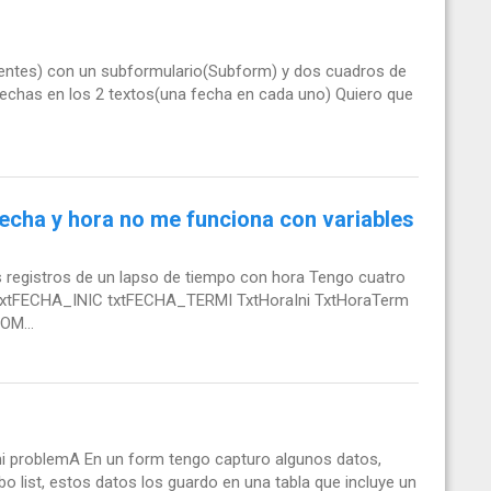
lientes) con un subformulario(Subform) y dos cuadros de
 fechas en los 2 textos(una fecha en cada uno) Quiero que
echa y hora no me funciona con variables
 registros de un lapso de tiempo con hora Tengo cuatro
s: txtFECHA_INIC txtFECHA_TERMI TxtHoraIni TxtHoraTerm
OM...
mi problemA En un form tengo capturo algunos datos,
o list, estos datos los guardo en una tabla que incluye un