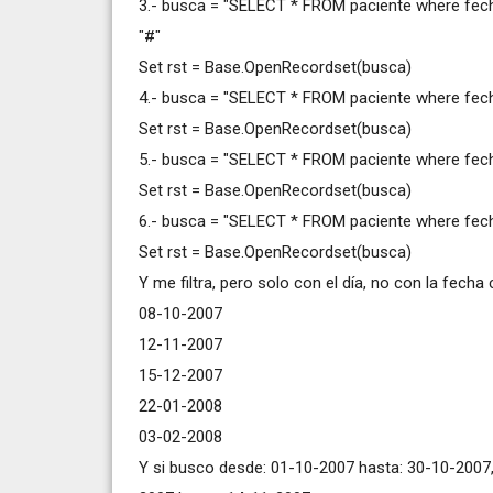
3.- busca = "SELECT * FROM paciente where fech
"#"
Set rst = Base.OpenRecordset(busca)
4.- busca = "SELECT * FROM paciente where fecha >
Set rst = Base.OpenRecordset(busca)
5.- busca = "SELECT * FROM paciente where fech
Set rst = Base.OpenRecordset(busca)
6.- busca = "SELECT * FROM paciente where fecha b
Set rst = Base.OpenRecordset(busca)
Y me filtra, pero solo con el día, no con la fecha
08-10-2007
12-11-2007
15-12-2007
22-01-2008
03-02-2008
Y si busco desde: 01-10-2007 hasta: 30-10-2007, 