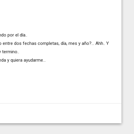
o por el día..
 entre dos fechas completas, día, mes y año?... Ahh.. Y
y termino..
eda y quiera ayudarme...