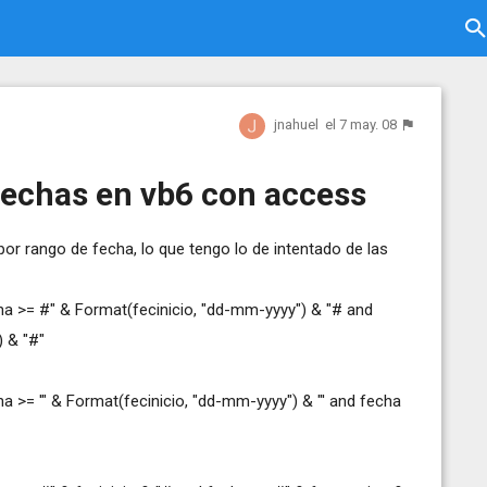
jnahuel
el 7 may. 08
 fechas en vb6 con access
r rango de fecha, lo que tengo lo de intentado de las
a >= #" & Format(fecinicio, "dd-mm-yyyy") & "# and
 & "#"
 >= '" & Format(fecinicio, "dd-mm-yyyy") & "' and fecha