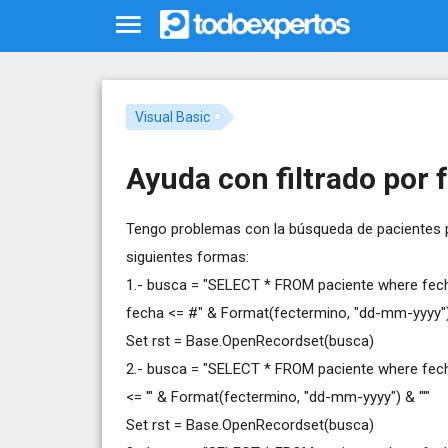
Visual Basic
Ayuda con filtrado por
Tengo problemas con la búsqueda de pacientes po
siguientes formas:
1.- busca = "SELECT * FROM paciente where fech
fecha <= #" & Format(fectermino, "dd-mm-yyyy")
Set rst = Base.OpenRecordset(busca)
2.- busca = "SELECT * FROM paciente where fecha
<= '" & Format(fectermino, "dd-mm-yyyy") & "'"
Set rst = Base.OpenRecordset(busca)