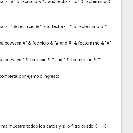
a >= #" & fecinicio & "# and fecha <= #" & fectermino &
= '" & fecinicio & "' and fecha <= '" & fectermino & "'"
a between #" & fecinicio & "# and #" & fectermino & "#"
etween '" & fecinicio & "' and '" & fectermino & "'"
 completa, por ejemplo ingreso:
me muestra todos los datos y si lo filtro desde: 01-10-