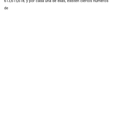
613,615,618; y por cada una de ellas, existen ciertos números
de