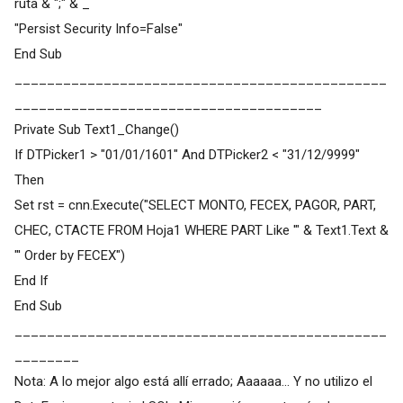
ruta & ";" & _
"Persist Security Info=False"
End Sub
______________________________________________
______________________________________
Private Sub Text1_Change()
If DTPicker1 > "01/01/1601" And DTPicker2 < "31/12/9999"
Then
Set rst = cnn.Execute("SELECT MONTO, FECEX, PAGOR, PART,
CHEC, CTACTE FROM Hoja1 WHERE PART Like '" & Text1.Text &
"' Order by FECEX")
End If
End Sub
______________________________________________
________
Nota: A lo mejor algo está allí errado; Aaaaaa... Y no utilizo el