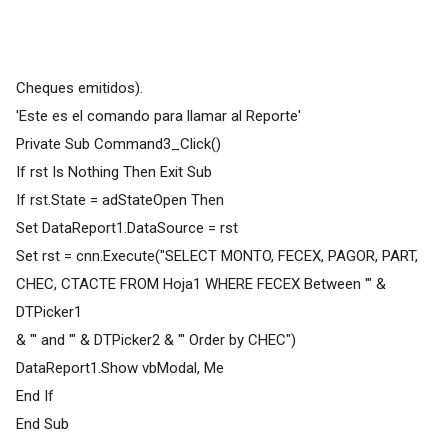
Cheques emitidos).
'Este es el comando para llamar al Reporte'
Private Sub Command3_Click()
If rst Is Nothing Then Exit Sub
If rst.State = adStateOpen Then
Set DataReport1.DataSource = rst
Set rst = cnn.Execute("SELECT MONTO, FECEX, PAGOR, PART,
CHEC, CTACTE FROM Hoja1 WHERE FECEX Between '" &
DTPicker1
& "' and '" & DTPicker2 & "' Order by CHEC")
DataReport1.Show vbModal, Me
End If
End Sub