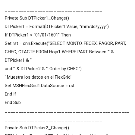
______________________________________________
____________________________________
Private Sub DTPicker1_Change()
DTPicker1 = Format(DTPicker1.Value, "mm/dd/yyyy")
If DTPicker1 > "01/01/1601" Then
Set rst = cnn.Execute("SELECT MONTO, FECEX, PAGOR, PART,
CHEC, CTACTE FROM Hoja1 WHERE PART Between '" &
DTPicker1 & "'
and '" & DTPicker2 & "' Order by CHEC")
' Muestra los datos en el FlexGrid'
Set MSHFlexGrid1.DataSource = rst
End If
End Sub
______________________________________________
____________________________________
Private Sub DTPicker2_Change()