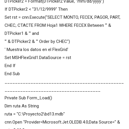
DTPicker2 = Format(DTPicker2.Value, "mm/dd/yyyy")
If DTPicker2 < "31/12/9999" Then
Set rst = cnn.Execute("SELECT MONTO, FECEX, PAGOR, PART,
CHEC, CTACTE FROM Hoja1 WHERE FECEX Between '" &
DTPicker1 & "' and
'" & DTPicker2 & "' Order by CHEC")
' Muestra los datos en el FlexGrid'
Set MSHFlexGrid1.DataSource = rst
End If
End Sub
______________________________________________
_____________________________________
Private Sub Form_Load()
Dim ruta As String
ruta = "C:\Proyecto2\bd13.mdb"
cnn.Open "Provider=Microsoft.Jet.OLEDB.4.0;Data Source=" &