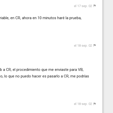
el 17 sep. 02
iable, en CR, ahora en 10 minutos haré la prueba,
el 18 sep. 02
b a CR, el procedimiento que me enviaste para VB,
o, lo que no puedo hacer es pasarlo a CR, me podrías
el 18 sep. 02