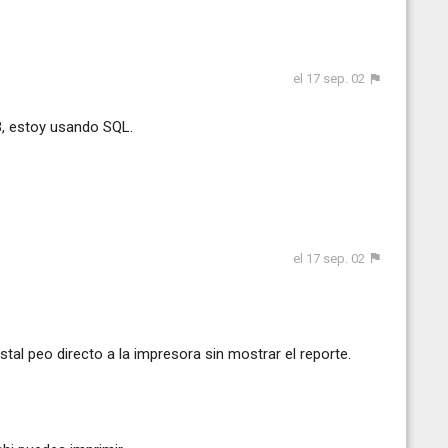
el 17 sep. 02
B, estoy usando SQL.
el 17 sep. 02
al peo directo a la impresora sin mostrar el reporte.