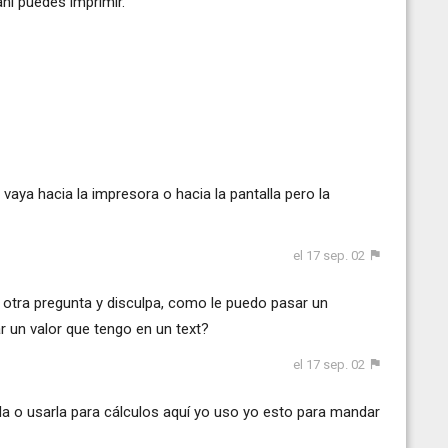
ahi puedes imprimir.
 vaya hacia la impresora o hacia la pantalla pero la
el 17 sep. 02
otra pregunta y disculpa, como le puedo pasar un
r un valor que tengo en un text?
el 17 sep. 02
rla o usarla para cálculos aquí yo uso yo esto para mandar