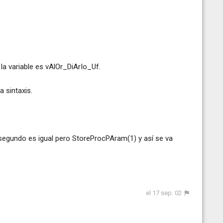
la variable es vAlOr_DiArIo_Uf.
 sintaxis.
segundo es igual pero StoreProcPAram(1) y así se va
el 17 sep. 02