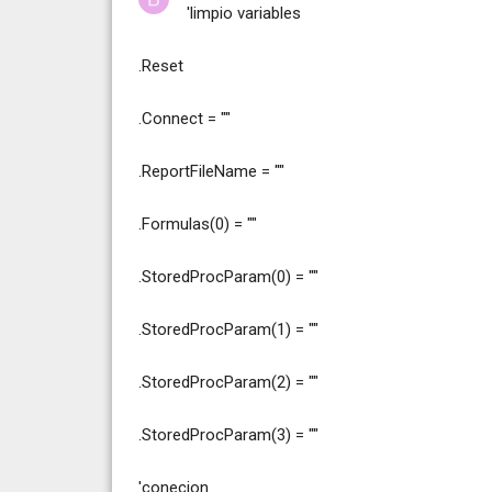
'limpio variables
.Reset
.Connect = ""
.ReportFileName = ""
.Formulas(0) = ""
.StoredProcParam(0) = ""
.StoredProcParam(1) = ""
.StoredProcParam(2) = ""
.StoredProcParam(3) = ""
'conecion