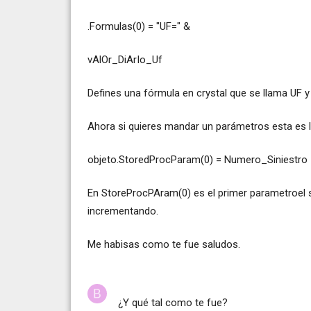
.Formulas(0) = "UF=" &
vAlOr_DiArIo_Uf
Defines una fórmula en crystal que se llama UF y 
Ahora si quieres mandar un parámetros esta es la
objeto.StoredProcParam(0) = Numero_Siniestro
En StoreProcPAram(0) es el primer parametroel 
incrementando.
Me habisas como te fue saludos.
¿Y qué tal como te fue?