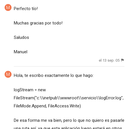
Perfecto tío!
Muchas gracias por todo!
Saludos
Manuel
el 13 sep. 05
Hola, te escribo exactamente lo que hago:
logStream = new
FileStream("c:\\inetpub\\wwwroot\\servicio\\logError.log",
FileMode.Append, FileAccess.Write)
De esa forma me va bien, pero lo que no quiero es pasarle
una ruta así, ya que esta aplicación luego estará en otros