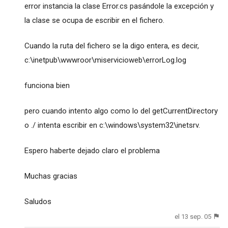
error instancia la clase Error.cs pasándole la excepción y
la clase se ocupa de escribir en el fichero.
Cuando la ruta del fichero se la digo entera, es decir,
c:\inetpub\wwwroor\miservicioweb\errorLog.log
funciona bien
pero cuando intento algo como lo del getCurrentDirectory
o ./ intenta escribir en c:\windows\system32\inetsrv.
Espero haberte dejado claro el problema
Muchas gracias
Saludos
el 13 sep. 05