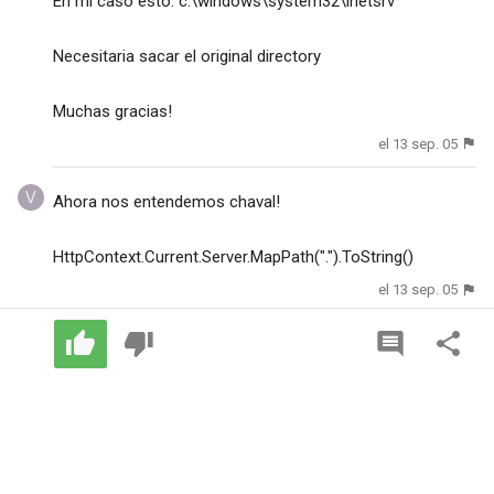
En mi caso esto: c:\windows\system32\inetsrv
Necesitaria sacar el original directory
Muchas gracias!
el 13 sep. 05
Ahora nos entendemos chaval!
HttpContext.Current.Server.MapPath(".").ToString()
el 13 sep. 05