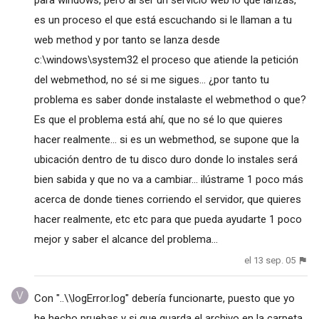
para windows, pero al ser un servicio web lo que lanzas,
es un proceso el que está escuchando si le llaman a tu
web method y por tanto se lanza desde
c:\windows\system32 el proceso que atiende la petición
del webmethod, no sé si me sigues... ¿por tanto tu
problema es saber donde instalaste el webmethod o que?
Es que el problema está ahí, que no sé lo que quieres
hacer realmente... si es un webmethod, se supone que la
ubicación dentro de tu disco duro donde lo instales será
bien sabida y que no va a cambiar... ilústrame 1 poco más
acerca de donde tienes corriendo el servidor, que quieres
hacer realmente, etc etc para que pueda ayudarte 1 poco
mejor y saber el alcance del problema...
el 13 sep. 05
Con "..\\logError.log" debería funcionarte, puesto que yo
he hecho pruebas y si que guarda el archivo en la carpeta