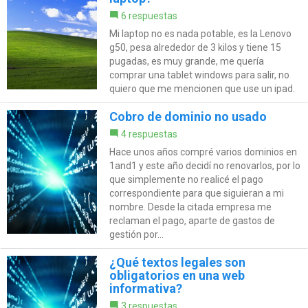
6 respuestas
Mi laptop no es nada potable, es la Lenovo
g50, pesa alrededor de 3 kilos y tiene 15
pugadas, es muy grande, me quería
comprar una tablet windows para salir, no
quiero que me mencionen que use un ipad.
Cobro de dominio no usado
4 respuestas
Hace unos años compré varios dominios en
1and1 y este año decidí no renovarlos, por lo
que simplemente no realicé el pago
correspondiente para que siguieran a mi
nombre. Desde la citada empresa me
reclaman el pago, aparte de gastos de
gestión por...
¿Qué textos legales son
obligatorios en una web
informativa?
3 respuestas