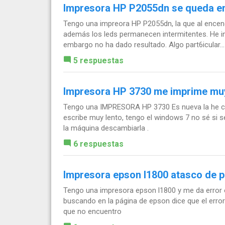
Impresora HP P2055dn se queda en 
Tengo una impreora HP P2055dn, la que al encende
además los leds permanecen intermitentes. He int
embargo no ha dado resultado. Algo part6icular...
5 respuestas
Impresora HP 3730 me imprime muy
Tengo una IMPRESORA HP 3730 Es nueva la he co
escribe muy lento, tengo el windows 7 no sé si se
la máquina descambiarla .
6 respuestas
Impresora epson l1800 atasco de p
Tengo una impresora epson l1800 y me da error en
buscando en la página de epson dice que el error
que no encuentro