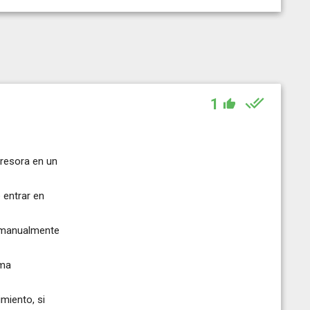
1
resora en un
 entrar en
r manualmente
ema
miento, si