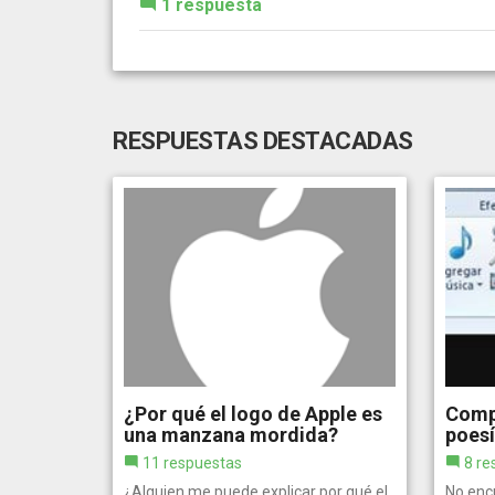
1 respuesta
RESPUESTAS DESTACADAS
¿Por qué el logo de Apple es
Compl
una manzana mordida?
poes
11 respuestas
8 re
¿Alguien me puede explicar por qué el
No enc