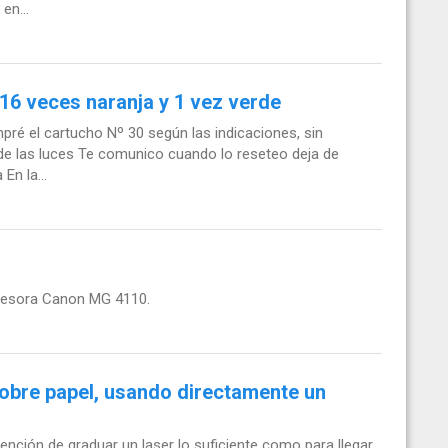
en...
16 veces naranja y 1 vez verde
pré el cartucho Nº 30 según las indicaciones, sin
de las luces Te comunico cuando lo reseteo deja de
En la...
presora Canon MG 4110.
sobre papel, usando directamente un
nción de graduar un laser lo suficiente como para llegar