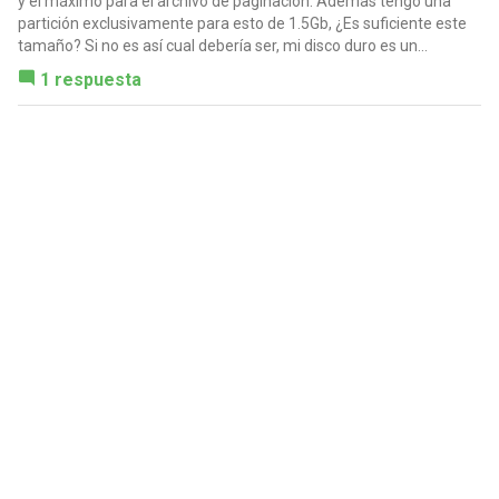
y el máximo para el archivo de paginación. Ademas tengo una
partición exclusivamente para esto de 1.5Gb, ¿Es suficiente este
tamaño? Si no es así cual debería ser, mi disco duro es un...
1 respuesta