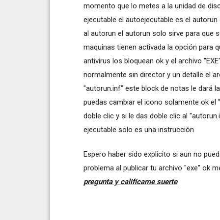
momento que lo metes a la unidad de disco
ejecutable el autoejecutable es el autorun
al autorun el autorun solo sirve para que 
maquinas tienen activada la opción para q
antivirus los bloquean ok y el archivo "EX
normalmente sin director y un detalle el a
"autorun.inf" este block de notas le dará 
puedas cambiar el icono solamente ok el "
doble clic y si le das doble clic al "autoru
ejecutable solo es una instrucción
Espero haber sido explicito si aun no pue
problema al publicar tu archivo "exe" ok 
pregunta y califícame suerte