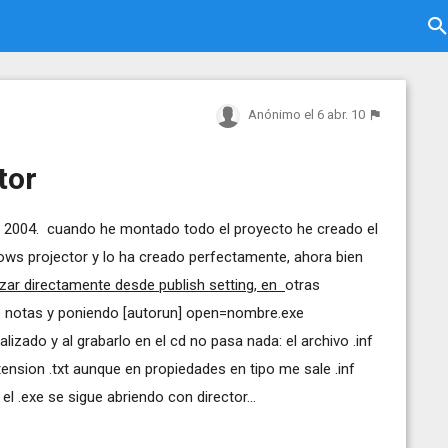
Anónimo
el 6 abr. 10
tor
or 2004. cuando he montado todo el proyecto he creado el
dows projector y lo ha creado perfectamente, ahora bien
izar directamente desde publish setting, en
otras
de notas y poniendo [autorun] open=nombre.exe
izado y al grabarlo en el cd no pasa nada: el archivo .inf
xtension .txt aunque en propiedades en tipo me sale .inf
l .exe se sigue abriendo con director...