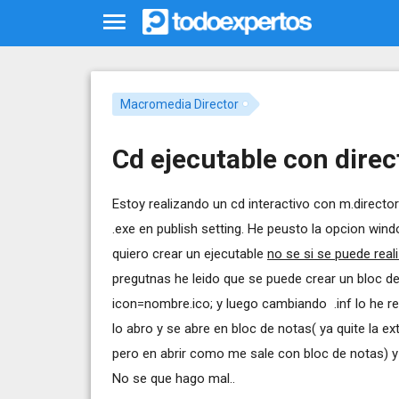
Macromedia Director
Cd ejecutable con direc
Estoy realizando un cd interactivo con m.direct
.exe en publish setting. He peusto la opcion win
quiero crear un ejecutable
no se si se puede real
pregutnas he leido que se puede crear un bloc 
icon=nombre.ico; y luego cambiando .inf lo he real
lo abro y se abre en bloc de notas( ya quite la e
pero en abrir como me sale con bloc de notas) y e
No se que hago mal..