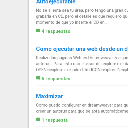
Autoejecutable
No se si esta sea tu área, pero tengo una gran d
grabarla en CD, pero el detalle es que requiero q
momento de que yo inserte el CD en...
4 respuestas
Como ejecutar una web desde un d
Realizo las páginas Web en Dreamweaver y algun
autorun . Para esto uso el visor de iexplore.exe d
OPEN=iexplore.exe.index.htm ICON=explorer\iexplo
5 respuestas
Maximizar
Como puedo configurar en dreamweaver para qu
crear un autorun para que se abra automáticame
1 respuesta