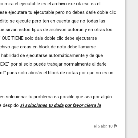
 mira el ejecutable es el archivo.exe ok ese es el
 ese ejecutara tu ejecutable pero no debes darle doble clic
sólito se ejecute pero ten en cuenta que no todas las
ue sirvan estos tipos de archivos autorun y en otras los
E" QUE TIENE solo dale doble clic debe ejecutarse
rchivo que creas en block de nota debe llamarse
la habilidad de ejecutarse automáticamente y de que
EXE" por si solo puede trabajar normalmente al darle
n.inf" pues solo abrirás el block de notas por que no es un
des solcuionar tu problema es posible que sea por algún
me despido
si soluciones tu duda por favor cierra la
el 6 abr. 10