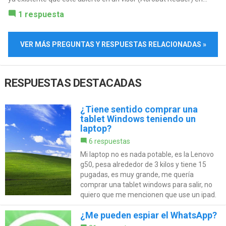
1 respuesta
VER MÁS PREGUNTAS Y RESPUESTAS RELACIONADAS »
RESPUESTAS DESTACADAS
¿Tiene sentido comprar una
tablet Windows teniendo un
laptop?
6 respuestas
Mi laptop no es nada potable, es la Lenovo
g50, pesa alrededor de 3 kilos y tiene 15
pugadas, es muy grande, me quería
comprar una tablet windows para salir, no
quiero que me mencionen que use un ipad.
¿Me pueden espiar el WhatsApp?