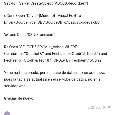
Set Rs = Server.CreateObject("ADODB.RecordSet")
oConn.Open "Driver={Microsoft Visual FoxPro
Driver};SourceType=DBC;SourceDb=c:\datos\bodega.dbc"
'oConn.Open "DSN=Conexion"
Rs.Open "SELECT * FROM s_cobos WHERE
Ge_numcli='"&numcli&"' and Fechaent>=Ctod('"& feci &"') and
Fechaent<=Ctod('"& fecf &"') ORDER BY Fechaent",oConn
Y me ha funcionado, pero la base de datos, no se actualiza,
pues la tabla se actualiza en el servidor de datos, no en el
servidor web.
Gracias de nuevo.
el 23 ago. 04