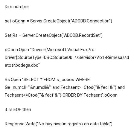
Dim nombre
set oConn = Server.CreateObject("ADODB.Connection")
Set Rs = Server.CreateObject("ADODB.RecordSet")
oConn.Open "Driver={Microsoft Visual FoxPro
Driver};SourceType=DBC;SourceDb=\\Servidor\Vo1\Remesas\d
atos\bodega.dbc"
Rs.Open "SELECT * FROM s_cobos WHERE
Ge_numcli='"&numcli&"' and Fechaent>=Ctod('"& feci &"') and
Fechaent<=Ctod('"& fecf &"') ORDER BY Fechaent",oConn
if rs.EOF then
Response.Write("No hay ningún registro en esta tabla")