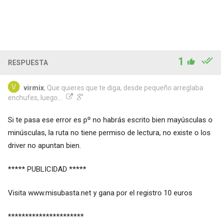
1
RESPUESTA
virmix
, Que quieres que te diga, desde pequeño arreglaba
enchufes, luego...
Si te pasa ese error es pº no habrás escrito bien mayúsculas o
minúsculas, la ruta no tiene permiso de lectura, no existe o los
driver no apuntan bien.
***** PUBLICIDAD *****
Visita www.misubasta.net y gana por el registro 10 euros
**********************