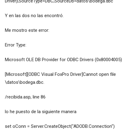
Driver};SourceType=DBC;SourceDb=datos\bodega.dbc"
Y en las dos no las encontró.
Me mostro este error:
Error Type:
Microsoft OLE DB Provider for ODBC Drivers (0x80004005)
[Microsoft][ODBC Visual FoxPro Driver]Cannot open file
\datos\bodega.dbc.
/recibida.asp, line 86
lo he puesto de la siguiente manera
set oConn = Server.CreateObject("ADODB.Connection")