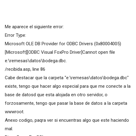
Me aparece el siguiente error:
Error Type:
Microsoft OLE DB Provider for ODBC Drivers (0x80004005)
[Microsoft][ODBC Visual FoxPro Driver]Cannot open file
e:\remesas\datos\bodega.dbc.
/recibida.asp, line 86
Cabe destacar que la carpeta "e:\remesas\datos\bodega.dbc"
existe, tengo que hacer algo especial para que me conecte a la
base de datosd que esta alojada en otro servidor, o
forzosamente, tengo que pasar la base de datos a la carpeta
wwwroot.
Anexo codigo, paqra ver si encuentras algo que este haciendo
mal.