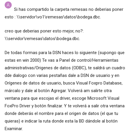
Si has compartido la carpeta remesas no deberias poner
esto : \\servidor\vo1\remesas\datos\bodega.dbc.
creo que deberias poner esto mejor, no?:
\\servidor\remesas\datos\bodega.dbc.
De todas formas para la DSN haces lo siguiente (supongo que
estas en win 2000) Te vas a Panel de control/Herramientas
administrativas/Origenes de datos (ODBC), te saldrá un cuadro
dde dialogo con varias pestañas dale a DSN de usuario y en
Orígenes de datos de usuario, busca Visual Foxpro Database,
márcalo y dale al botón Agregar. Volverá am salirte otra
ventana para que escojas el driver, escoge Microsoft Visual
FoxPro Driver y botón finalizar. Y te volverá a salir otra ventana
donde deberás el nombre para el origen de datos (el que tu
quieras) e indicar la ruta donde esta la BD dándole al botón
Examinar.