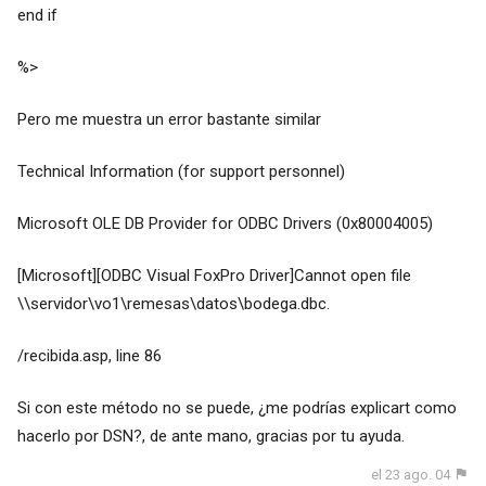
end if
%>
Pero me muestra un error bastante similar
Technical Information (for support personnel)
Microsoft OLE DB Provider for ODBC Drivers (0x80004005)
[Microsoft][ODBC Visual FoxPro Driver]Cannot open file
\\servidor\vo1\remesas\datos\bodega.dbc.
/recibida.asp, line 86
Si con este método no se puede, ¿me podrías explicart como
hacerlo por DSN?, de ante mano, gracias por tu ayuda.
el 23 ago. 04