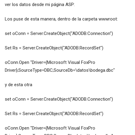
ver los datos desde mi página ASP:
Los puse de esta manera, dentro de la carpeta wwwroot:
set oConn = Server.CreateObject("ADODB.Connection")
Set Rs = Server.CreateObject("ADODB.RecordSet")
oConn.Open "Driver={Microsoft Visual FoxPro
Driver};SourceType=DBC;SourceDb=\datos\bodega.dbc"
y de esta otra
set oConn = Server.CreateObject("ADODB.Connection")
Set Rs = Server.CreateObject("ADODB.RecordSet")
oConn.Open "Driver={Microsoft Visual FoxPro