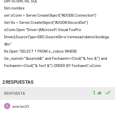
Dim oConn, Rs, SQL
Dim nombre
set oConn = Server.CreateObject("ADODB.Connection")
Set Rs = Server.CreateObject("ADODB.RecordSet")
oConn.Open "Driver={Microsoft Visual FoxPro
Driver};SourceType=DBC;SourceDb=e:\remesas\datos\bodega.
dbc"
Rs.Open "SELECT * FROM s_cobos WHERE
Ge_numcli='"&numcli&"' and Fechaent>=Ctod('"& feci &"') and
Fechaent<=Ctod('"& fecf &"') ORDER BY Fechaent",oConn
2 RESPUESTAS
1
RESPUESTA
averias33