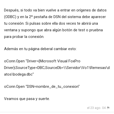
Después, si todo va bien vuelve a entrar en orígenes de datos
(ODBC) y en la 2º pestaña de DSN del sistema debe aparecer
tu conexión. Si pulsas sobre ella dos veces te abrirá una
ventana y supongo que abra algún botón de test o pruebna
para probar la conexión.
Además en tu página deberal cambiar esto:
oConn.Open "Driver={Microsoft Visual FoxPro
Driver};SourceType=DBC;SourceDb=\\Servidor\Vo1\Remesas\d
atos\bodega.dbc"
oConn.Open "DSN=nombre_de_tu_conexion"
Veamos que pasa y suerte.
el 23 ago. 04