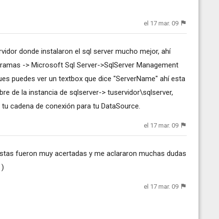
el 17 mar. 09
rvidor donde instalaron el sql server mucho mejor, ahí
rogramas -> Microsoft Sql Server->SqlServer Management
ues puedes ver un textbox que dice "ServerName" ahí esta
e de la instancia de sqlserver-> tuservidor\sqlserver,
en tu cadena de conexión para tu DataSource.
el 17 mar. 09
uestas fueron muy acertadas y me aclararon muchas dudas
 )
el 17 mar. 09