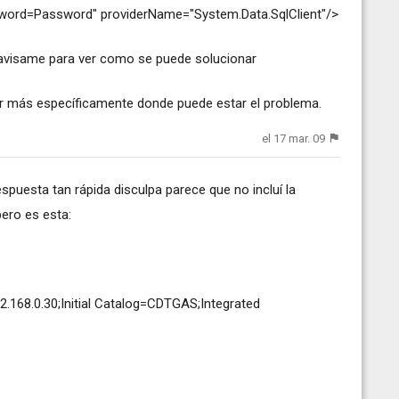
word=Password" providerName="System.Data.SqlClient"/>
 avisame para ver como se puede solucionar
ber más específicamente donde puede estar el problema.
el 17 mar. 09
spuesta tan rápida disculpa parece que no incluí la
ero es esta:
.168.0.30;Initial Catalog=CDTGAS;Integrated