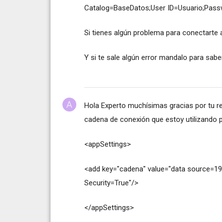
Catalog=BaseDatos;User ID=Usuario;Pass
Si tienes algún problema para conectarte
Y si te sale algún error mandalo para sa
Hola Experto muchísimas gracias por tu re
cadena de conexión que estoy utilizando p
<appSettings>
<add key="cadena" value="data source=192
Security=True"/>
</appSettings>