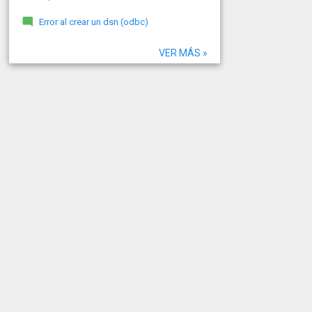
Error al crear un dsn (odbc)
VER MÁS »