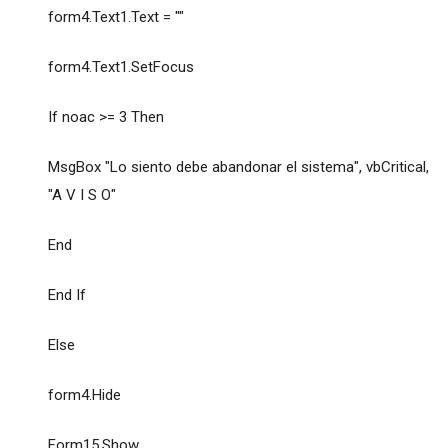
form4.Text1.Text = ""
form4.Text1.SetFocus
If noac >= 3 Then
MsgBox "Lo siento debe abandonar el sistema", vbCritical,
"A V I S O"
End
End If
Else
form4.Hide
Form15.Show