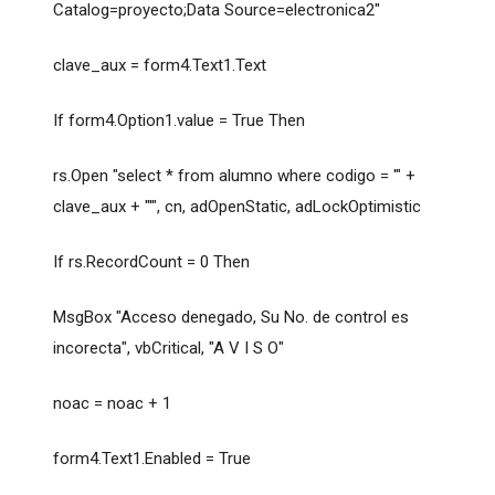
Catalog=proyecto;Data Source=electronica2"
clave_aux = form4.Text1.Text
If form4.Option1.value = True Then
rs.Open "select * from alumno where codigo = '" +
clave_aux + "'", cn, adOpenStatic, adLockOptimistic
If rs.RecordCount = 0 Then
MsgBox "Acceso denegado, Su No. de control es
incorecta", vbCritical, "A V I S O"
noac = noac + 1
form4.Text1.Enabled = True