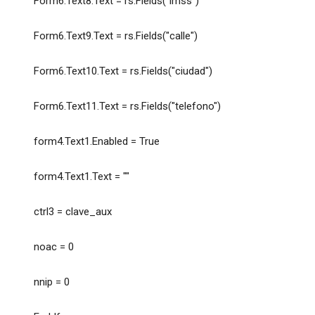
Form6.Text8.Text = rs.Fields("imss")
Form6.Text9.Text = rs.Fields("calle")
Form6.Text10.Text = rs.Fields("ciudad")
Form6.Text11.Text = rs.Fields("telefono")
form4.Text1.Enabled = True
form4.Text1.Text = ""
ctrl3 = clave_aux
noac = 0
nnip = 0