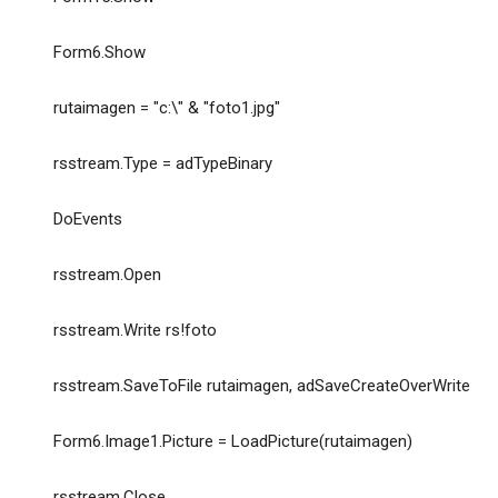
Form6.Show
rutaimagen = "c:\" & "foto1.jpg"
rsstream.Type = adTypeBinary
DoEvents
rsstream.Open
rsstream.Write rs!foto
rsstream.SaveToFile rutaimagen, adSaveCreateOverWrite
Form6.Image1.Picture = LoadPicture(rutaimagen)
rsstream.Close