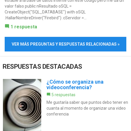
estable a la base de datos intente con este código pero me da un
valor falso public nResultado oSQL =
CreateObject("SQL_DATABASE") with oSQL
.HallarNombreDriver("Firebird") .cServidor =...
1 respuesta
VER MÁS PREGUNTAS Y RESPUESTAS RELACIONADAS »
RESPUESTAS DESTACADAS
¿Cómo se organiza una
videoconferencia?
5 respuestas
Me gustaría saber que puntos debo tener en
cuanta al momento de organizar una video
conferencia