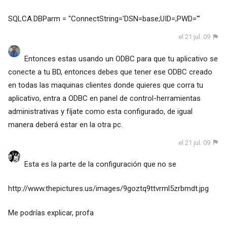
SQLCA.DBParm = "ConnectString='DSN=base;UID=;PWD='"
el 21 jul. 09
Entonces estas usando un ODBC para que tu aplicativo se
conecte a tu BD, entonces debes que tener ese ODBC creado
en todas las maquinas clientes donde quieres que corra tu
aplicativo, entra a ODBC en panel de control-herramientas
administrativas y fíjate como esta configurado, de igual
manera deberá estar en la otra pc.
el 21 jul. 09
Esta es la parte de la configuración que no se
http://www.thepictures.us/images/9goztq9ttvrml5zrbmdt.jpg
Me podrías explicar, profa