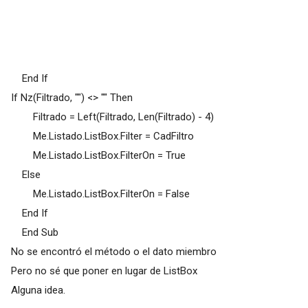
End If
If Nz(Filtrado, "") <> "" Then
Filtrado = Left(Filtrado, Len(Filtrado) - 4)
Me.Listado.ListBox.Filter = CadFiltro
Me.Listado.ListBox.FilterOn = True
Else
Me.Listado.ListBox.FilterOn = False
End If
End Sub
No se encontró el método o el dato miembro
Pero no sé que poner en lugar de ListBox
Alguna idea.