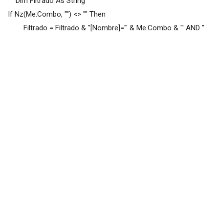
Dim Filtrado As String
If Nz(Me.Combo, "") <> "" Then
Filtrado = Filtrado & "[Nombre]='" & Me.Combo & "' AND "