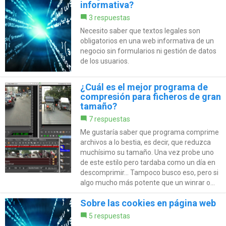
informativa?
3 respuestas
Necesito saber que textos legales son
obligatorios en una web informativa de un
negocio sin formularios ni gestión de datos
de los usuarios.
¿Cuál es el mejor programa de
compresión para ficheros de gran
tamaño?
7 respuestas
Me gustaría saber que programa comprime
archivos a lo bestia, es decir, que reduzca
muchísimo su tamaño. Una vez probe uno
de este estilo pero tardaba como un día en
descomprimir... Tampoco busco eso, pero si
algo mucho más potente que un winrar o...
Sobre las cookies en página web
5 respuestas