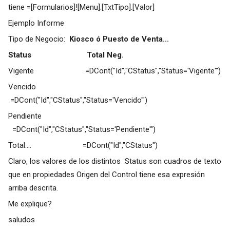
tiene =[Formularios]![Menu].[TxtTipo].[Valor]
Ejemplo Informe
Tipo de Negocio:
Kiosco ó Puesto de Venta...
Status
Total Neg.
Vigente =DCont("Id","CStatus","Status='Vigente'")
Vencido
=DCont("Id","CStatus","Status='Vencido'")
Pendiente
=DCont("Id","CStatus","Status='Pendiente'")
Total.... =DCont("Id","CStatus")
Claro, los valores de los distintos Status son cuadros de texto
que en propiedades Origen del Control tiene esa expresión
arriba descrita.
Me explique?
saludos