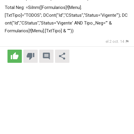
Total Neg: =SiInm([Formularios]![Menu].
[TxtTipo]="TODOS"; DCont("Id","CStatus","Status='Vigente'"); DC
ont("Id","CStatus","Status='Vigente' AND Tipo_Neg='" &
Formularios]![Menu].[TxtTipo] & "'"))
el 2 oct. 14