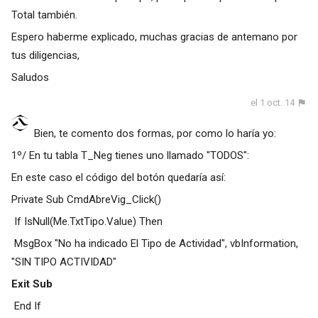
Total también.
Espero haberme explicado, muchas gracias de antemano por
tus diligencias,
Saludos
el 1 oct. 14
Bien, te comento dos formas, por como lo haría yo:
1º/ En tu tabla T_Neg tienes uno llamado "TODOS":
En este caso el código del botón quedaría así:
Private Sub CmdAbreVig_Click()
If IsNull(Me.TxtTipo.Value) Then
MsgBox "No ha indicado El Tipo de Actividad", vbInformation,
"SIN TIPO ACTIVIDAD"
Exit Sub
End If