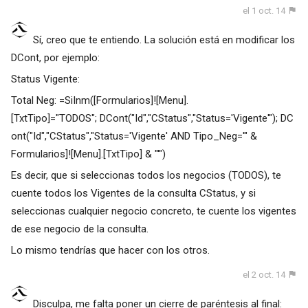
el 1 oct. 14
Sí, creo que te entiendo. La solución está en modificar los
DCont, por ejemplo:
Status Vigente:
Total Neg: =SiInm([Formularios]![Menu].
[TxtTipo]="TODOS"; DCont("Id","CStatus","Status='Vigente'"); DC
ont("Id","CStatus","Status='Vigente' AND Tipo_Neg='" &
Formularios]![Menu].[TxtTipo] & "'")
Es decir, que si seleccionas todos los negocios (TODOS), te
cuente todos los Vigentes de la consulta CStatus, y si
seleccionas cualquier negocio concreto, te cuente los vigentes
de ese negocio de la consulta.
Lo mismo tendrías que hacer con los otros.
el 2 oct. 14
Disculpa, me falta poner un cierre de paréntesis al final: