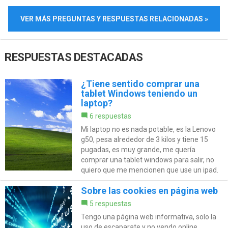
VER MÁS PREGUNTAS Y RESPUESTAS RELACIONADAS »
RESPUESTAS DESTACADAS
¿Tiene sentido comprar una
tablet Windows teniendo un
laptop?
6 respuestas
Mi laptop no es nada potable, es la Lenovo
g50, pesa alrededor de 3 kilos y tiene 15
pugadas, es muy grande, me quería
comprar una tablet windows para salir, no
quiero que me mencionen que use un ipad.
Sobre las cookies en página web
5 respuestas
Tengo una página web informativa, solo la
uso de escaparate y no vendo online,