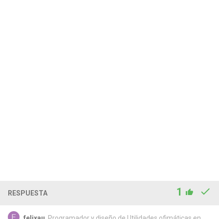
1
RESPUESTA
felixau
, Programador y diseño de Utilidades ofimáticas en