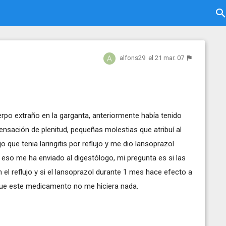
alfons29
el 21 mar. 07
po extraño en la garganta, anteriormente había tenido
sación de plenitud, pequeñas molestias que atribuí al
 que tenia laringitis por reflujo y me dio lansoprazol
so me ha enviado al digestólogo, mi pregunta es si las
l reflujo y si el lansoprazol durante 1 mes hace efecto a
que este medicamento no me hiciera nada.