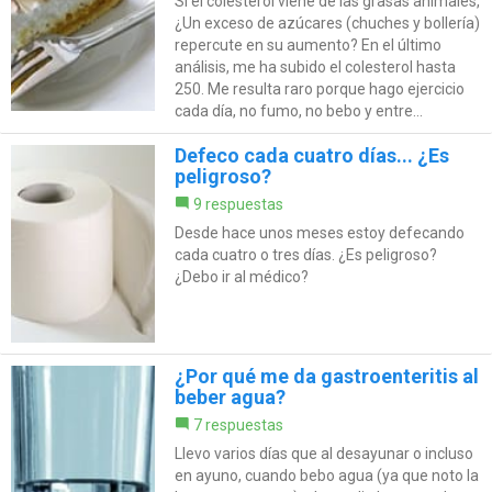
Si el colesterol viene de las grasas animales,
¿Un exceso de azúcares (chuches y bollería)
repercute en su aumento? En el último
análisis, me ha subido el colesterol hasta
250. Me resulta raro porque hago ejercicio
cada día, no fumo, no bebo y entre...
Defeco cada cuatro días... ¿Es
peligroso?
9 respuestas
Desde hace unos meses estoy defecando
cada cuatro o tres días. ¿Es peligroso?
¿Debo ir al médico?
¿Por qué me da gastroenteritis al
beber agua?
7 respuestas
Llevo varios días que al desayunar o incluso
en ayuno, cuando bebo agua (ya que noto la