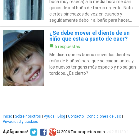
boca muy reseca) a la media hora me dan
ganas de ir al baño de forma urgente. Noto
ciertos pinchazos de vez en cuando y
seguidamente debo ir al baño para hacer...
¿Se debe mover el diente de un
niño que esta a punto de caer?
5 respuestas
Me dicen que es bueno mover los dientes
(niña de 5 años) para que se caigan antes y
los nuevos tengans más espacio y no salgan
torcidos. ¿Es cierto?
Inicio
|
Sobre nosotros
|
Ayuda
|
Blog
|
Contacto
|
Condiciones de uso
|
Privacidad y cookies
Â¡SÃ­guenos!
© 2026 Todoexpertos.com.
v4.2.51120.1