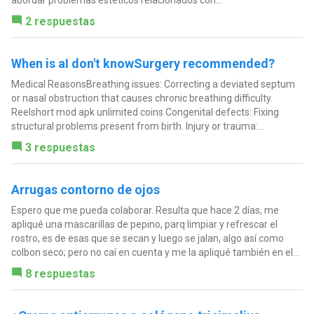
abordar problemas estéticos relacionados con...
2 respuestas
When is aI don't knowSurgery recommended?
Medical ReasonsBreathing issues: Correcting a deviated septum
or nasal obstruction that causes chronic breathing difficulty.
Reelshort mod apk unlimited coins Congenital defects: Fixing
structural problems present from birth. Injury or trauma:...
3 respuestas
Arrugas contorno de ojos
Espero que me pueda colaborar. Resulta que hace 2 días, me
apliqué una mascarillas de pepino, parq limpiar y refrescar el
rostro, es de esas que se secan y luego se jalan, algo así como
colbon seco; pero no caí en cuenta y me la apliqué también en el...
8 respuestas