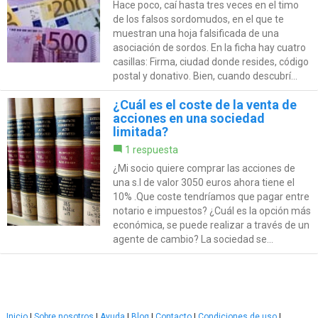
Hace poco, caí hasta tres veces en el timo
de los falsos sordomudos, en el que te
muestran una hoja falsificada de una
asociación de sordos. En la ficha hay cuatro
casillas: Firma, ciudad donde resides, código
postal y donativo. Bien, cuando descubrí...
¿Cuál es el coste de la venta de
acciones en una sociedad
limitada?
1 respuesta
¿Mi socio quiere comprar las acciones de
una s.l de valor 3050 euros ahora tiene el
10% .Que coste tendríamos que pagar entre
notario e impuestos? ¿Cuál es la opción más
económica, se puede realizar a través de un
agente de cambio? La sociedad se...
Inicio
|
Sobre nosotros
|
Ayuda
|
Blog
|
Contacto
|
Condiciones de uso
|