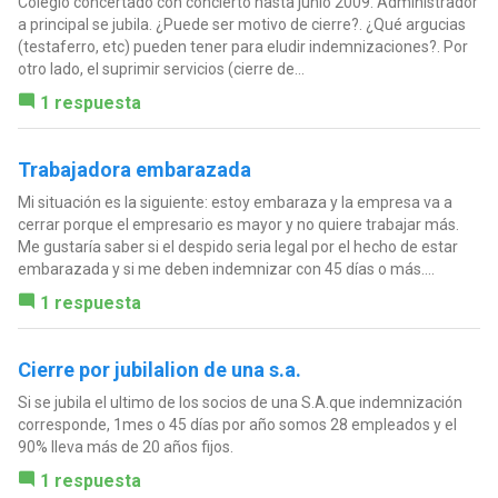
Colegio concertado con concierto hasta junio 2009. Administrador
a principal se jubila. ¿Puede ser motivo de cierre?. ¿Qué argucias
(testaferro, etc) pueden tener para eludir indemnizaciones?. Por
otro lado, el suprimir servicios (cierre de...
1 respuesta
Trabajadora embarazada
Mi situación es la siguiente: estoy embaraza y la empresa va a
cerrar porque el empresario es mayor y no quiere trabajar más.
Me gustaría saber si el despido seria legal por el hecho de estar
embarazada y si me deben indemnizar con 45 días o más....
1 respuesta
Cierre por jubilalion de una s.a.
Si se jubila el ultimo de los socios de una S.A.que indemnización
corresponde, 1mes o 45 días por año somos 28 empleados y el
90% lleva más de 20 años fijos.
1 respuesta