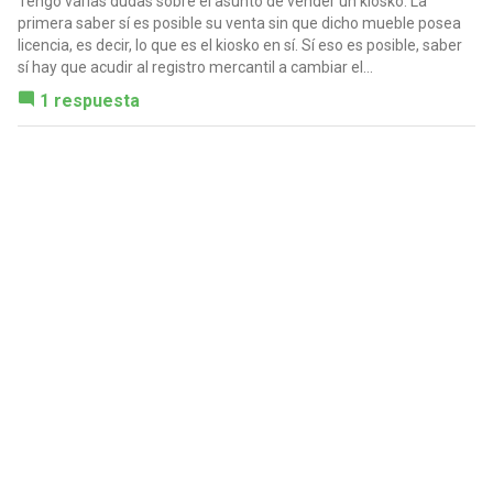
Tengo varias dudas sobre el asunto de vender un kiosko. La
primera saber sí es posible su venta sin que dicho mueble posea
licencia, es decir, lo que es el kiosko en sí. Sí eso es posible, saber
sí hay que acudir al registro mercantil a cambiar el...
1 respuesta