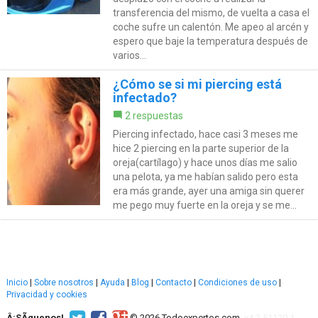
transferencia del mismo, de vuelta a casa el
coche sufre un calentón. Me apeo al arcén y
espero que baje la temperatura después de
varios...
¿Cómo se si mi piercing está
infectado?
2 respuestas
Piercing infectado, hace casi 3 meses me
hice 2 piercing en la parte superior de la
oreja(cartílago) y hace unos días me salio
una pelota, ya me habían salido pero esta
era más grande, ayer una amiga sin querer
me pego muy fuerte en la oreja y se me...
Inicio
|
Sobre nosotros
|
Ayuda
|
Blog
|
Contacto
|
Condiciones de uso
|
Privacidad y cookies
Â¡SÃ­guenos!
© 2026 Todoexpertos.com.
v4.2.51120.1