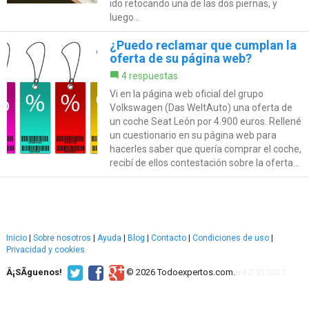
ido retocando una de las dos piernas, y
luego...
¿Puedo reclamar que cumplan la
oferta de su página web?
4 respuestas
Vi en la página web oficial del grupo
Volkswagen (Das WeltAuto) una oferta de
un coche Seat León por 4.900 euros. Rellené
un cuestionario en su página web para
hacerles saber que quería comprar el coche,
recibí de ellos contestación sobre la oferta...
Inicio
|
Sobre nosotros
|
Ayuda
|
Blog
|
Contacto
|
Condiciones de uso
|
Privacidad y cookies
Â¡SÃ­guenos!
© 2026 Todoexpertos.com.
v4.2.51120.1