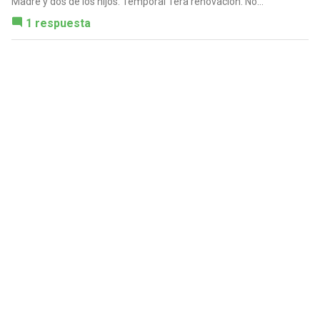
Madre y dos de los hijos: Temporal 1era renovación. No...
1 respuesta