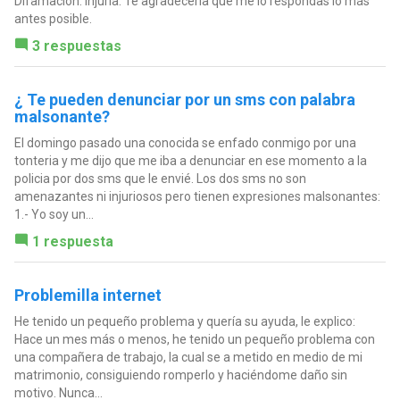
Difamación: Injuria: Te agradecería que me lo respondas lo más
antes posible.
3 respuestas
¿ Te pueden denunciar por un sms con palabra
malsonante?
El domingo pasado una conocida se enfado conmigo por una
tonteria y me dijo que me iba a denunciar en ese momento a la
policia por dos sms que le envié. Los dos sms no son
amenazantes ni injuriosos pero tienen expresiones malsonantes:
1.- Yo soy un...
1 respuesta
Problemilla internet
He tenido un pequeño problema y quería su ayuda, le explico:
Hace un mes más o menos, he tenido un pequeño problema con
una compañera de trabajo, la cual se a metido en medio de mi
matrimonio, consiguiendo romperlo y haciéndome daño sin
motivo. Nunca...