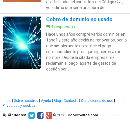
al articulado del contrato y del Código Civil,
yo estimo que sería una obra de...
Cobro de dominio no usado
4 respuestas
Hace unos años compré varios dominios en
1and1 y este año decidí no renovarlos, por lo
que simplemente no realicé el pago
correspondiente para que siguieran a mi
nombre. Desde la citada empresa me
reclaman el pago, aparte de gastos de
gestión por...
Inicio
|
Sobre nosotros
|
Ayuda
|
Blog
|
Contacto
|
Condiciones de uso
|
Privacidad y cookies
Â¡SÃ­guenos!
© 2026 Todoexpertos.com.
v4.2.51120.1