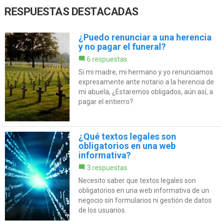
RESPUESTAS DESTACADAS
¿Puedo renunciar a una herencia
y no pagar el funeral?
6 respuestas
Si mi madre, mi hermano y yo renunciamos
expresamente ante notario a la herencia de
mi abuela, ¿Estaremos obligados, aún así, a
pagar el entierro?
¿Qué textos legales son
obligatorios en una web
informativa?
3 respuestas
Necesito saber que textos legales son
obligatorios en una web informativa de un
negocio sin formularios ni gestión de datos
de los usuarios.