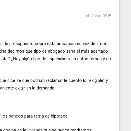
el 12 ene. 09
irle presupuesto sobre esta actuación en vez de ir con
dría decirnos que tipo de abogado sería el más acertado
lista? ¿Hay algún tipo de especialista en estos temas y en
ue dice se que podrían reclamar le cuento lo "exigible" y
eniente exigir en la demanda:
r los bancos para tema de hipoteca.
la cocina de la vivienda que ya nunca tendremos.