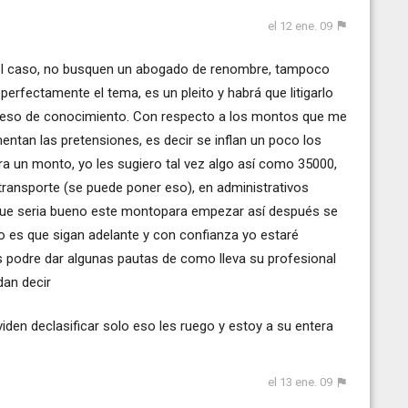
el 12 ene. 09
o el caso, no busquen un abogado de renombre, tampoco
 perfectamente el tema, es un pleito y habrá que litigarlo
roceso de conocimiento. Con respecto a los montos que me
tan las pretensiones, es decir se inflan un poco los
 un monto, yo les sugiero tal vez algo así como 35000,
ransporte (se puede poner eso), en administrativos
sí que seria bueno este montopara empezar así después se
o es que sigan adelante y con confianza yo estaré
s podre dar algunas pautas de como lleva su profesional
dan decir
ficar solo eso les ruego y estoy a su entera
el 13 ene. 09