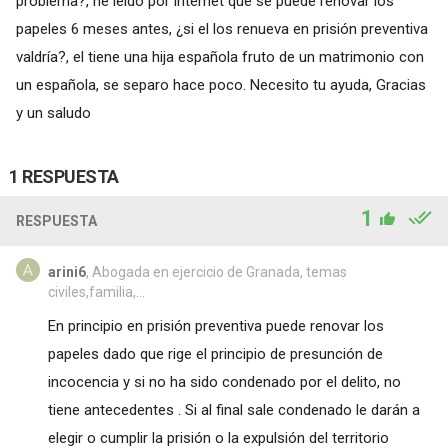
problema?, he leído por internet que se puede renovar los
papeles 6 meses antes, ¿si el los renueva en prisión preventiva
valdría?, el tiene una hija española fruto de un matrimonio con
un española, se separo hace poco. Necesito tu ayuda, Gracias
y un saludo
1 RESPUESTA
1
RESPUESTA
arini6
, Abogada en ejercicio de Granada, temas
civiles,familia,...
En principio en prisión preventiva puede renovar los
papeles dado que rige el principio de presunción de
incocencia y si no ha sido condenado por el delito, no
tiene antecedentes . Si al final sale condenado le darán a
elegir o cumplir la prisión o la expulsión del territorio