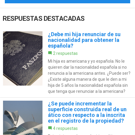
RESPUESTAS DESTACADAS
¿Debe mi hija renunciar de su
nacionalidad para obtener la
española?
2 respuestas
Mi hija es americana y yo española. No le
quieren dar la nacionalidad española si no
renuncia a la americana antes. ¿Puede ser?
¿Existe alguna manera de que le den a mi
hija de 5 años la nacionalidad española sin
que tenga que renunciar a la americana?
¿Se puede incrementar la
superficie construida real de un
ático con respecto a la inscrita
en el registro de la propiedad?
4 respuestas