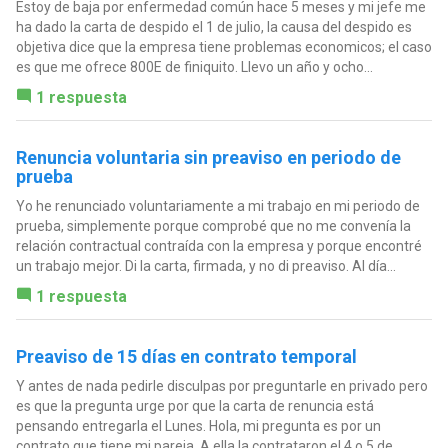
Estoy de baja por enfermedad común hace 5 meses y mi jefe me
ha dado la carta de despido el 1 de julio, la causa del despido es
objetiva dice que la empresa tiene problemas economicos; el caso
es que me ofrece 800E de finiquito. Llevo un año y ocho...
1 respuesta
Renuncia voluntaria sin preaviso en periodo de
prueba
Yo he renunciado voluntariamente a mi trabajo en mi periodo de
prueba, simplemente porque comprobé que no me convenía la
relación contractual contraída con la empresa y porque encontré
un trabajo mejor. Di la carta, firmada, y no di preaviso. Al día...
1 respuesta
Preaviso de 15 días en contrato temporal
Y antes de nada pedirle disculpas por preguntarle en privado pero
es que la pregunta urge por que la carta de renuncia está
pensando entregarla el Lunes. Hola, mi pregunta es por un
contrato que tiene mi pareja. A ella la contrataron el 4 o 5 de...