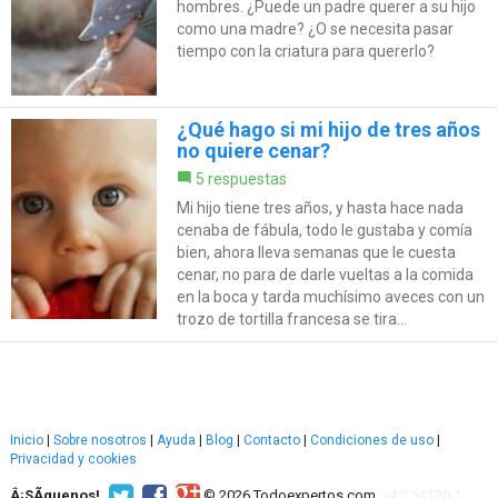
hombres. ¿Puede un padre querer a su hijo
como una madre? ¿O se necesita pasar
tiempo con la criatura para quererlo?
¿Qué hago si mi hijo de tres años
no quiere cenar?
5 respuestas
Mi hijo tiene tres años, y hasta hace nada
cenaba de fábula, todo le gustaba y comía
bien, ahora lleva semanas que le cuesta
cenar, no para de darle vueltas a la comida
en la boca y tarda muchísimo aveces con un
trozo de tortilla francesa se tira...
Inicio
|
Sobre nosotros
|
Ayuda
|
Blog
|
Contacto
|
Condiciones de uso
|
Privacidad y cookies
Â¡SÃ­guenos!
© 2026 Todoexpertos.com.
v4.2.51120.1