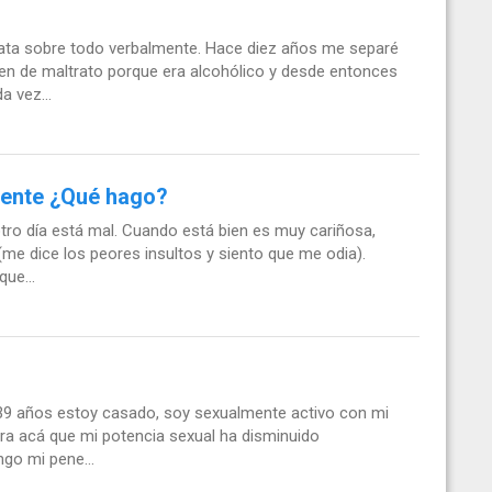
rata sobre todo verbalmente. Hace diez años me separé
n de maltrato porque era alcohólico y desde entonces
a vez...
mente ¿Qué hago?
otro día está mal. Cuando está bien es muy cariñosa,
e dice los peores insultos y siento que me odia).
ue...
 39 años estoy casado, soy sexualmente activo con mi
ra acá que mi potencia sexual ha disminuido
ngo mi pene...