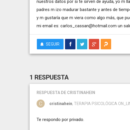
nuestros datos por si te sirven de ayuda, yo m l
padres m izo madurar bastante y antes de tiemp
y m gustaría que m viera como algo más, que pue
mi email es:
carlos_cassan@hotmail.com
un sal
SEGUIR
1 RESPUESTA
RESPUESTA
DE CRISTINAHEIN
cristinahein
, TERAPIA PSICOLÓGICA ON_LIN
Te respondo por privado.