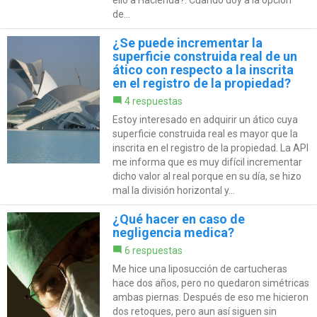
de...
¿Se puede incrementar la
superficie construida real de un
ático con respecto a la inscrita
en el registro de la propiedad?
4 respuestas
Estoy interesado en adquirir un ático cuya
superficie construida real es mayor que la
inscrita en el registro de la propiedad. La API
me informa que es muy difícil incrementar
dicho valor al real porque en su día, se hizo
mal la división horizontal y...
¿Qué hacer en caso de
negligencia medica?
6 respuestas
Me hice una liposucción de cartucheras
hace dos años, pero no quedaron simétricas
ambas piernas. Después de eso me hicieron
dos retoques, pero aun así siguen sin