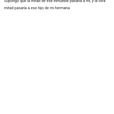
Supongo que la mitad de ese inmueble pasaría a mi, y la otra
mitad pasaría a ese hijo de mi hermana.