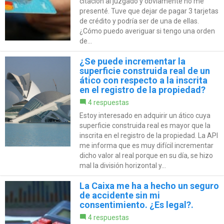
citación al juzgado y obviamente no me
presenté. Tuve que dejar de pagar 3 tarjetas
de crédito y podría ser de una de ellas.
¿Cómo puedo averiguar si tengo una orden
de...
¿Se puede incrementar la
superficie construida real de un
ático con respecto a la inscrita
en el registro de la propiedad?
4 respuestas
Estoy interesado en adquirir un ático cuya
superficie construida real es mayor que la
inscrita en el registro de la propiedad. La API
me informa que es muy difícil incrementar
dicho valor al real porque en su día, se hizo
mal la división horizontal y...
La Caixa me ha a hecho un seguro
de accidente sin mi
consentimiento. ¿Es legal?.
4 respuestas