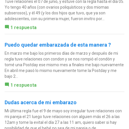
Tuve relaciones el 07 de junio, y estuve con la regla hasta el día 05.
Yo tengo 40 años (con ovarios poliquísticos y dos miomas
subserosos), y él 49 (y los dos hijos que tuvo, que ya son
adolescentes, con su primera mujer, fueron invitro por...
1 respuesta
Puedo quedar embarazada de esta manera ?
En marzo me bajo los primeros días de marzo y después de mi
regla tuve relaciones con condon y se nos rompió el condón y
tomé una Postday ese mismo mes a finales me bajo nuevamente
En abril me pasó lo mismo nuevamente tome la Postday y me
bajo 2...
1 respuesta
Dudas acerca de mi embarazo
Mi última regla fue el 9 de mayo soy irregular tuve relaciones con
mi pareja el 21 luego tuve relaciones con alguien más el 26 a las
12am y tome la evital el día 27 a las 11 am, quiero saber si hay
posibilidad de que el bebé no sea de mi pareja o de...