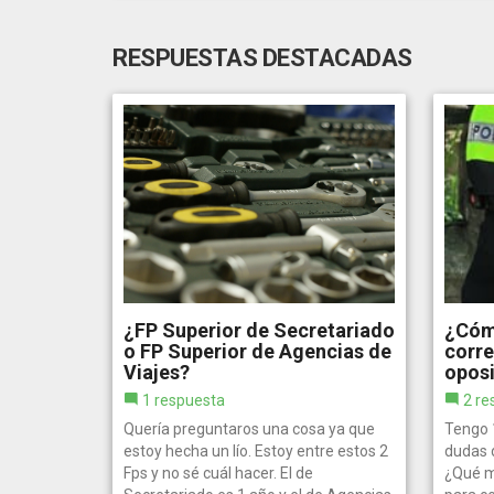
RESPUESTAS DESTACADAS
¿FP Superior de Secretariado
¿Cóm
o FP Superior de Agencias de
corr
Viajes?
oposi
1 respuesta
2 re
Quería preguntaros una cosa ya que
Tengo 
estoy hecha un lío. Estoy entre estos 2
dudas d
Fps y no sé cuál hacer. El de
¿Qué m