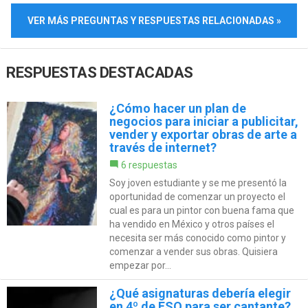
VER MÁS PREGUNTAS Y RESPUESTAS RELACIONADAS »
RESPUESTAS DESTACADAS
¿Cómo hacer un plan de
negocios para iniciar a publicitar,
vender y exportar obras de arte a
través de internet?
6 respuestas
Soy joven estudiante y se me presentó la
oportunidad de comenzar un proyecto el
cual es para un pintor con buena fama que
ha vendido en México y otros países el
necesita ser más conocido como pintor y
comenzar a vender sus obras. Quisiera
empezar por...
¿Qué asignaturas debería elegir
en 4º de ESO para ser cantante?