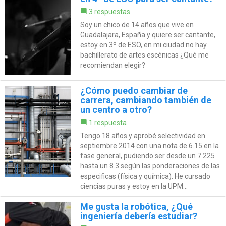
3 respuestas
Soy un chico de 14 años que vive en
Guadalajara, España y quiere ser cantante,
estoy en 3º de ESO, en mi ciudad no hay
bachillerato de artes escénicas ¿Qué me
recomiendan elegir?
¿Cómo puedo cambiar de
carrera, cambiando también de
un centro a otro?
1 respuesta
Tengo 18 años y aprobé selectividad en
septiembre 2014 con una nota de 6.15 en la
fase general, pudiendo ser desde un 7.225
hasta un 8.3 según las ponderaciones de las
especificas (física y química). He cursado
ciencias puras y estoy en la UPM...
Me gusta la robótica, ¿Qué
ingeniería debería estudiar?