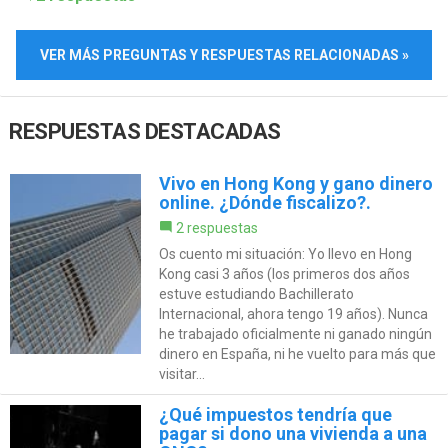
VER MÁS PREGUNTAS Y RESPUESTAS RELACIONADAS »
RESPUESTAS DESTACADAS
Vivo en Hong Kong y gano dinero
online. ¿Dónde fiscalizo?.
2 respuestas
Os cuento mi situación: Yo llevo en Hong
Kong casi 3 años (los primeros dos años
estuve estudiando Bachillerato
Internacional, ahora tengo 19 años). Nunca
he trabajado oficialmente ni ganado ningún
dinero en España, ni he vuelto para más que
visitar...
¿Qué impuestos tendría que
pagar si dono una vivienda a una