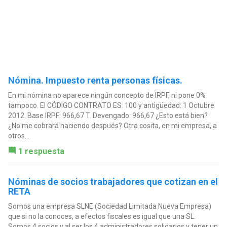
Nómina. Impuesto renta personas físicas.
En mi nómina no aparece ningún concepto de IRPF, ni pone 0%
tampoco. El CÓDIGO CONTRATO ES: 100 y antigüedad: 1 Octubre
2012. Base IRPF: 966,67 T. Devengado: 966,67 ¿Esto está bien?
¿No me cobrará haciendo después? Otra cosita, en mi empresa, a
otros...
1 respuesta
Nóminas de socios trabajadores que cotizan en el
RETA
Somos una empresa SLNE (Sociedad Limitada Nueva Empresa)
que si no la conoces, a efectos fiscales es igual que una SL.
Somos 4 socios y al ser los 4 administradores solidarios y tener un