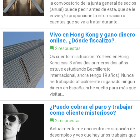
la convocatorio de la junta general de socios
(anual) puede pedir antes de esta, que se le
envíe y/o proporcione la información o
cuentas que se va a tratar durante...
Vivo en Hong Kong y gano dinero
online. ¿Dónde fiscalizo?.
2 respuestas
Os cuento mi situación: Yo llevo en Hong
Kong casi 3 años (los primeros dos años
estuve estudiando Bachillerato
Internacional, ahora tengo 19 años). Nunca
he trabajado oficialmente ni ganado ningún
dinero en España, ni he vuelto para más que
visitar...
¿Puedo cobrar el paro y trabajar
como cliente misterioso?
2 respuestas
Actualmente me encuentro en situación de
desempleo y veo que hay unos trabajos que