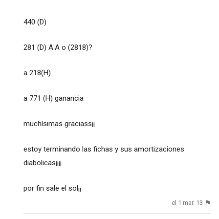
440 (D)
281 (D) A.A o (2818)?
a 218(H)
a 771 (H) ganancia
muchísimas graciass¡¡
estoy terminando las fichas y sus amortizaciones
diabolicas¡¡¡¡
por fin sale el sol¡¡
el 1 mar. 13