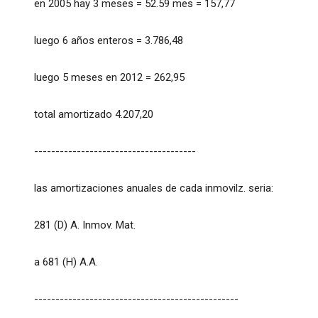
en 2005 hay 3 meses = 52.59 mes = 157,77
luego 6 años enteros = 3.786,48
luego 5 meses en 2012 = 262,95
total amortizado 4.207,20
--------------------------------------
las amortizaciones anuales de cada inmovilz. seria:
281 (D) A. Inmov. Mat.
a 681 (H) A.A.
------------------------------------------------