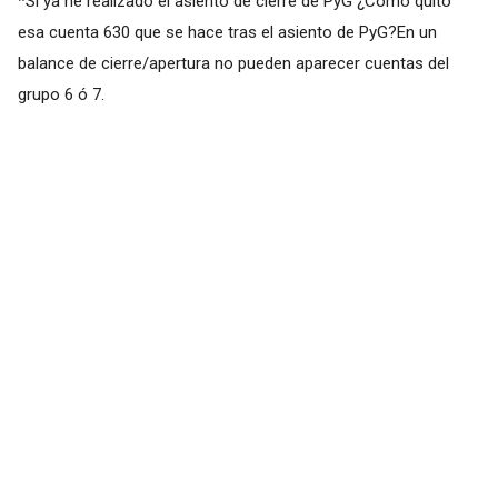
*Si ya he realizado el asiento de cierre de PyG ¿Cómo quito
esa cuenta 630 que se hace tras el asiento de PyG?En un
balance de cierre/apertura no pueden aparecer cuentas del
grupo 6 ó 7.