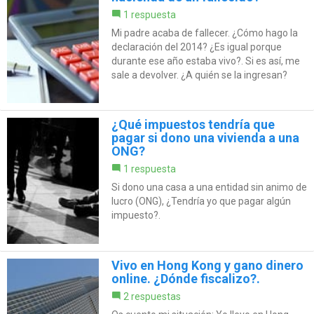
1 respuesta
Mi padre acaba de fallecer. ¿Cómo hago la
declaración del 2014? ¿Es igual porque
durante ese año estaba vivo?. Si es así, me
sale a devolver. ¿A quién se la ingresan?
¿Qué impuestos tendría que
pagar si dono una vivienda a una
ONG?
1 respuesta
Si dono una casa a una entidad sin animo de
lucro (ONG), ¿Tendría yo que pagar algún
impuesto?.
Vivo en Hong Kong y gano dinero
online. ¿Dónde fiscalizo?.
2 respuestas