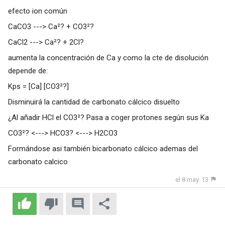
efecto ion común
CaCO3 ---> Ca²? + CO3²?
CaCl2 ---> Ca²? + 2Cl?
aumenta la concentración de Ca y como la cte de disolución
depende de:
Kps = [Ca] [CO3²?]
Disminuirá la cantidad de carbonato cálcico disuelto
¿Al añadir HCl el CO3²? Pasa a coger protones según sus Ka
CO3²? <---> HCO3? <---> H2CO3
Formándose asi también bicarbonato cálcico ademas del
carbonato calcico
el 8 may. 13