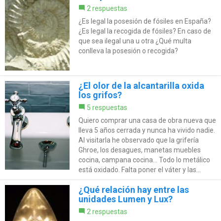
2 respuestas
¿Es legal la posesión de fósiles en España?
¿Es legal la recogida de fósiles? En caso de
que sea ilegal una u otra ¿Qué multa
conlleva la posesión o recogida?
¿El olor de la alcantarilla oxida
los grifos?
5 respuestas
Quiero comprar una casa de obra nueva que
lleva 5 años cerrada y nunca ha vivido nadie.
Al visitarla he observado que la grifería
Ghroe, los desagues, manetas muebles
cocina, campana cocina... Todo lo metálico
está oxidado. Falta poner el váter y las...
¿Qué relación hay entre las
unidades Lumen y Lux?
2 respuestas