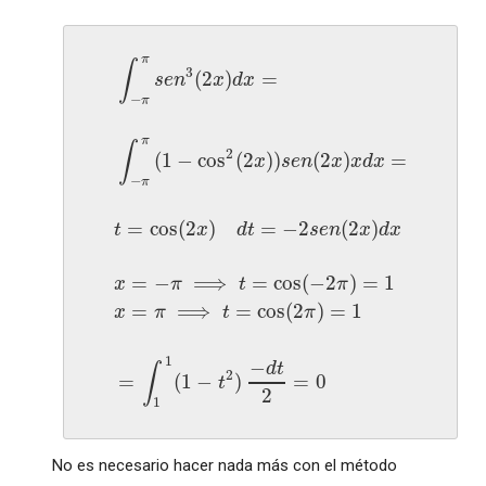
π
∫
3
(
2
)
=
s
e
n
x
d
x
−
π
π
∫
2
(
1
−
cos
(
2
)
)
(
2
)
=
x
s
e
n
x
x
d
x
−
π
=
cos
(
2
)
=
−
2
(
2
)
t
x
d
t
s
e
n
x
d
x
=
−
⟹
=
cos
(
−
2
)
=
1
x
π
t
π
=
⟹
=
cos
(
2
)
=
1
x
π
t
π
1
−
d
t
∫
2
=
(
1
−
)
=
0
t
2
1
No es necesario hacer nada más con el método