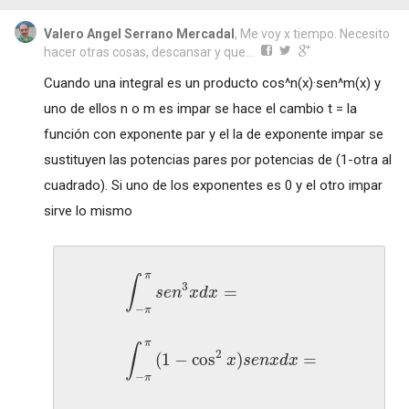
Valero Angel Serrano Mercadal
, Me voy x tiempo. Necesito
hacer otras cosas, descansar y que...
Cuando una integral es un producto cos^n(x)·sen^m(x) y
uno de ellos n o m es impar se hace el cambio t = la
función con exponente par y el la de exponente impar se
sustituyen las potencias pares por potencias de (1-otra al
cuadrado). Si uno de los exponentes es 0 y el otro impar
sirve lo mismo
π
∫
3
=
s
e
n
x
d
x
−
π
π
∫
2
(
1
−
cos
)
=
x
s
e
n
x
d
x
−
π