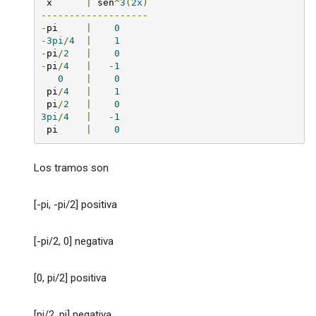
 x      
|
 sen
^
3
(
2x
)
-------------------
-
pi     
|
0
-
3pi
/
4
|
1
-
pi
/
2
|
0
-
pi
/
4
|
-
1
0
|
0
 pi
/
4
|
1
 pi
/
2
|
0
3pi
/
4
|
-
1
 pi     
|
0
Los tramos son
[-pi, -pi/2] positiva
[-pi/2, 0] negativa
[0, pi/2] positiva
[pi/2, pi] negativa