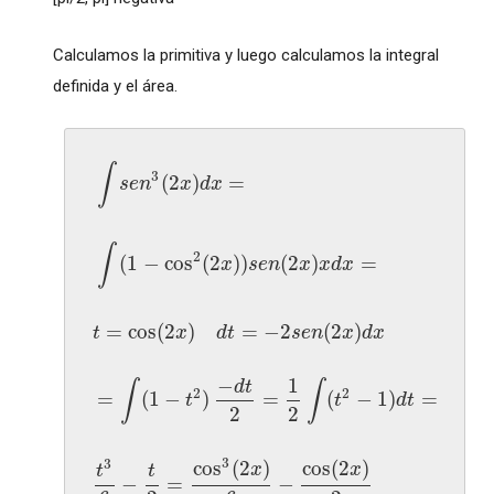
Calculamos la primitiva y luego calculamos la integral
definida y el área.
∫
3
(
2
)
=
s
e
n
x
d
x
∫
2
(
1
−
cos
(
2
)
)
(
2
)
=
x
s
e
n
x
x
d
x
=
cos
(
2
)
=
−
2
(
2
)
t
x
d
t
s
e
n
x
d
x
−
1
d
t
∫
∫
2
2
=
(
1
−
)
=
(
−
1
)
=
t
t
d
t
2
2
3
3
cos
(
2
)
cos
(
2
)
x
x
t
t
−
=
−