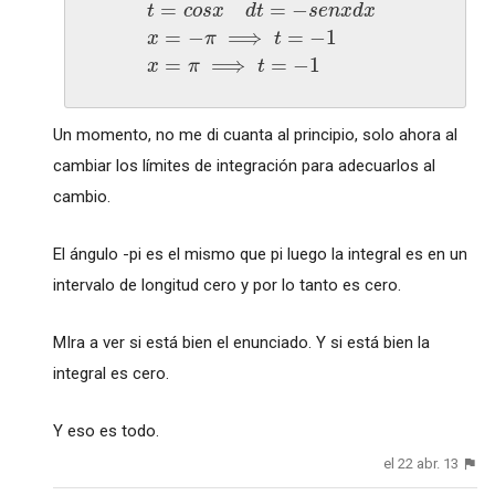
=
=
−
t
c
o
s
x
d
t
s
e
n
x
d
x
=
−
⟹
=
−
1
x
π
t
=
⟹
=
−
1
x
π
t
Un momento, no me di cuanta al principio, solo ahora al
cambiar los límites de integración para adecuarlos al
cambio.
El ángulo -pi es el mismo que pi luego la integral es en un
intervalo de longitud cero y por lo tanto es cero.
MIra a ver si está bien el enunciado. Y si está bien la
integral es cero.
Y eso es todo.
el 22 abr. 13