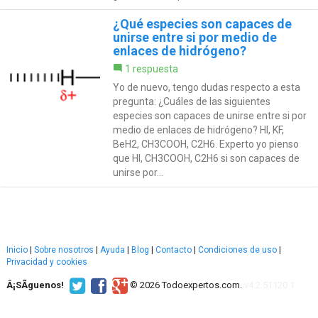
¿Qué especies son capaces de
unirse entre si por medio de
enlaces de hidrógeno?
1 respuesta
Yo de nuevo, tengo dudas respecto a esta
pregunta: ¿Cuáles de las siguientes
especies son capaces de unirse entre si por
medio de enlaces de hidrógeno? HI, KF,
BeH2, CH3COOH, C2H6. Experto yo pienso
que HI, CH3COOH, C2H6 si son capaces de
unirse por...
Inicio
|
Sobre nosotros
|
Ayuda
|
Blog
|
Contacto
|
Condiciones de uso
|
Privacidad y cookies
Â¡SÃ­guenos!
© 2026 Todoexpertos.com.
v4.2.51120.1